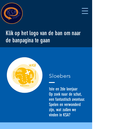
Klik op het logo van de ban om naar
de banpagina te gaan
Sloebers
1ste en 2de leerjaar
Op zoek naar de schat,
een fantastisch avontuur.
Spelen en verwonderd
zijn, wat zullen we
vinden in KSA?