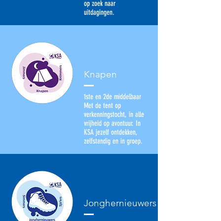
op zoek naar
uitdagingen.
Knapen
1ste en 2de middelbaar
Met de tent op
verkenningstocht, in alle
vrijheid op avontuur. In
KSA jezelf ontdekken,
zelfstandig en in groep.
Jonghernieuwers