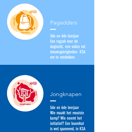
Pagadders
3de en 4de leerjaar
Een rugzak voor de
dagtocht, een valies vol
nieuwsgierigheden. KSA
om te ontdekken.
Jongknapen
5de en 6de leerjaar
Wie maakt het mooiste
kamp? Wie neemt het
initiatief? Een boomhut
is wel spannend, in KSA