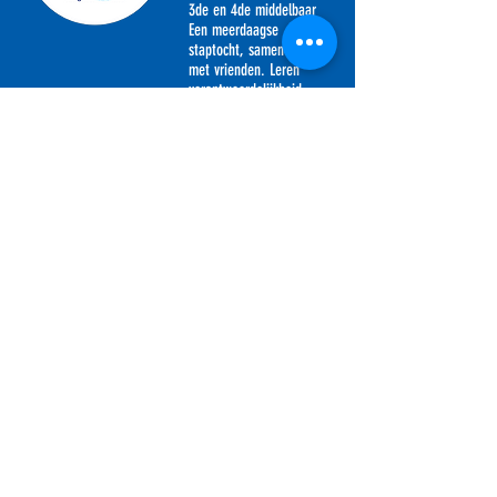
3de en 4de middelbaar
Een meerdaagse
staptocht, samenwerken
met vrienden. Leren
verantwoordelijkheid
dragen, KSA, een stap
in de goede richting.
Hernieuwers
16+
Nog steeds op stap, een
hele weg afgelegd, een
spoor nagelaten, je
sporen verdiend, een
steun voor KSA.
WEBSITE VAN KSA SPERMALIE VZW