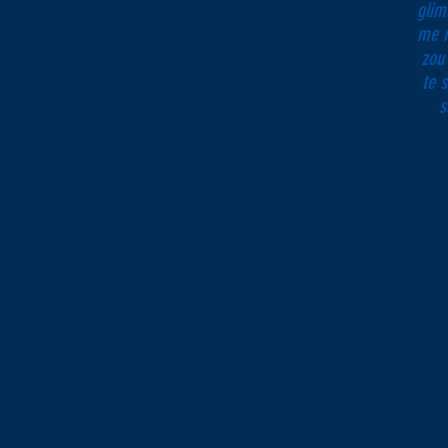
glim
me n
zou 
te 
s