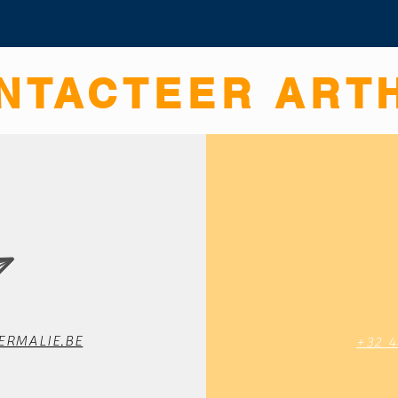
NTACTEER ART
RMALIE.BE
+32 4