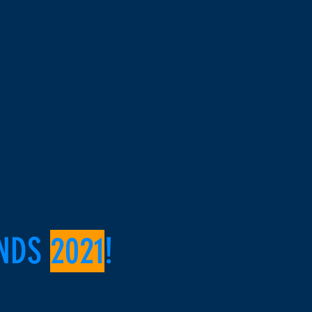
INDS
2021
!