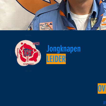
Jongknapen
LEIDER
OV
Wy