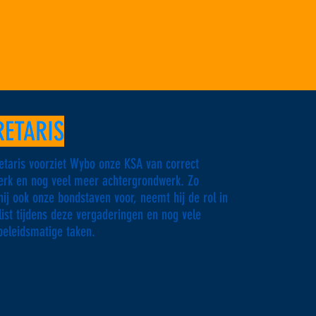
RETARIS
retaris voorziet Wybo onze KSA van correct
erk en nog veel meer achtergrondwerk. Zo
hij ook onze bondstaven voor, neemt hij de rol in
list tijdens deze vergaderingen en nog vele
beleidsmatige taken.