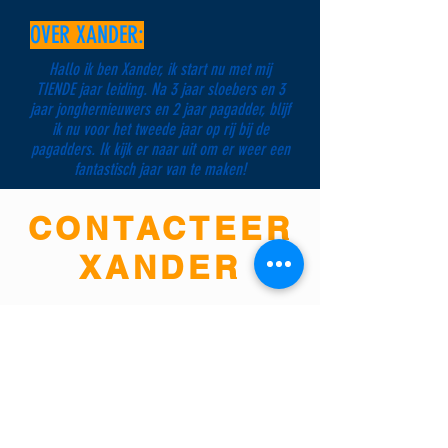
OVER XANDER:
Hallo ik ben Xander, ik start nu met mij
TIENDE jaar leiding. Na 3 jaar sloebers en 3
jaar jonghernieuwers en 2 jaar pagadder, blijf
ik nu voor het tweede jaar op rij bij de
pagadders. Ik kijk er naar uit om er weer een
fantastisch jaar van te maken!
CONTACTEER
XANDER
XANDER@KSA-SPERMALIE.BE